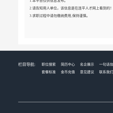
1.本平台仅供信息发布。
2.请告知用人单位，该信息是在连平人才网上看到的
3.求职过程中请勿缴纳费用,保持谨慎。
栏目导航:
职位搜索
简历中心
名企展示
一句话
套餐标准
金币充值
意见建议
联系我